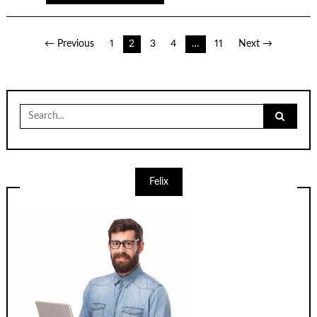
Indlægsinddeling
← Previous
1
2
3
4
…
11
Next →
Search
for:
Felix