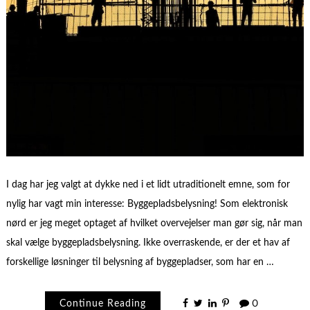
I dag har jeg valgt at dykke ned i et lidt utraditionelt emne, som for
nylig har vagt min interesse: Byggepladsbelysning! Som elektronisk
nørd er jeg meget optaget af hvilket overvejelser man gør sig, når man
skal vælge byggepladsbelysning. Ikke overraskende, er der et hav af
forskellige løsninger til belysning af byggepladser, som har en …
Continue Reading
0