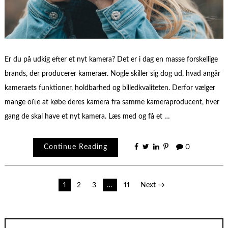
Er du på udkig efter et nyt kamera? Det er i dag en masse forskellige
brands, der producerer kameraer. Nogle skiller sig dog ud, hvad angår
kameraets funktioner, holdbarhed og billedkvaliteten. Derfor vælger
mange ofte at købe deres kamera fra samme kameraproducent, hver
gang de skal have et nyt kamera. Læs med og få et …
Continue Reading
0
Indlægsinddeling
1
2
3
…
11
Next →