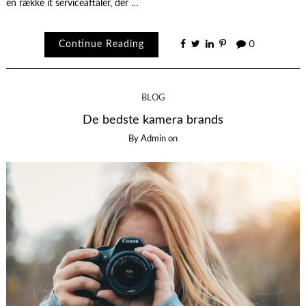
en række it serviceaftaler, der …
Continue Reading
0
BLOG
De bedste kamera brands
By
Admin
on