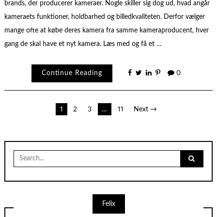
brands, der producerer kameraer. Nogle skiller sig dog ud, hvad angår
kameraets funktioner, holdbarhed og billedkvaliteten. Derfor vælger
mange ofte at købe deres kamera fra samme kameraproducent, hver
gang de skal have et nyt kamera. Læs med og få et …
Continue Reading
0
Indlægsinddeling
1
2
3
…
11
Next →
Search
for:
Felix