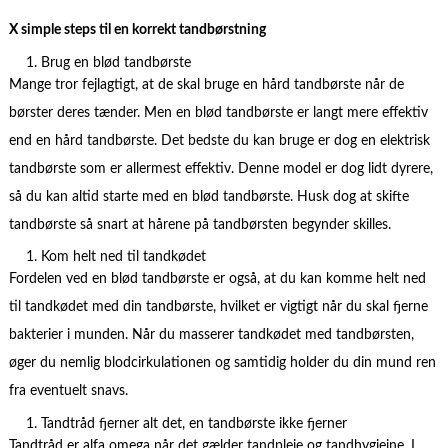
X simple steps til en korrekt tandbørstning
Brug en blød tandbørste
Mange tror fejlagtigt, at de skal bruge en hård tandbørste når de
børster deres tænder. Men en blød tandbørste er langt mere effektiv
end en hård tandbørste. Det bedste du kan bruge er dog en elektrisk
tandbørste som er allermest effektiv. Denne model er dog lidt dyrere,
så du kan altid starte med en blød tandbørste. Husk dog at skifte
tandbørste så snart at hårene på tandbørsten begynder skilles.
Kom helt ned til tandkødet
Fordelen ved en blød tandbørste er også, at du kan komme helt ned
til tandkødet med din tandbørste, hvilket er vigtigt når du skal fjerne
bakterier i munden. Når du masserer tandkødet med tandbørsten,
øger du nemlig blodcirkulationen og samtidig holder du din mund ren
fra eventuelt snavs.
Tandtråd fjerner alt det, en tandbørste ikke fjerner
Tandtråd er alfa omega når det gælder tandpleje og tandhygiejne. I