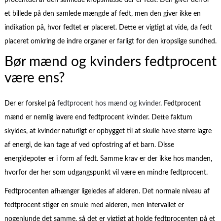
procentdel af den samlede kropsmasse der er fedt. Den giver derfor
et billede på den samlede mængde af fedt, men den giver ikke en
indikation på, hvor fedtet er placeret. Dette er vigtigt at vide, da fedt
placeret omkring de indre organer er farligt for den kropslige sundhed.
Bør mænd og kvinders fedtprocent
være ens?
Der er forskel på
fedtprocent hos mænd og kvinder
. Fedtprocent
mænd er nemlig lavere end fedtprocent kvinder. Dette faktum
skyldes, at kvinder naturligt er opbygget til at skulle have større lagre
af energi, de kan tage af ved opfostring af et barn. Disse
energidepoter er i form af fedt. Samme krav er der ikke hos manden,
hvorfor der her som udgangspunkt vil være en mindre fedtprocent.
Fedtprocenten afhænger ligeledes af alderen. Det normale niveau af
fedtprocent stiger en smule med alderen, men intervallet er
nogenlunde det samme, så det er vigtigt at holde fedtprocenten på et